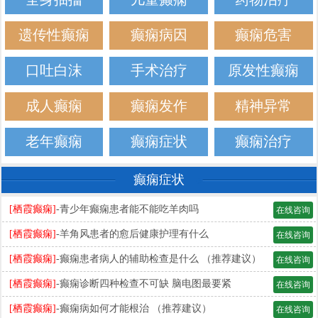
遗传性癫痫
癫痫病因
癫痫危害
口吐白沫
手术治疗
原发性癫痫
成人癫痫
癫痫发作
精神异常
老年癫痫
癫痫症状
癫痫治疗
癫痫症状
[栖霞癫痫]
-青少年癫痫患者能不能吃羊肉吗
在线咨询
[栖霞癫痫]
-羊角风患者的愈后健康护理有什么
在线咨询
[栖霞癫痫]
-癫痫患者病人的辅助检查是什么 （推荐建议）
在线咨询
[栖霞癫痫]
-癫痫诊断四种检查不可缺 脑电图最要紧
在线咨询
[栖霞癫痫]
-癫痫病如何才能根治 （推荐建议）
在线咨询