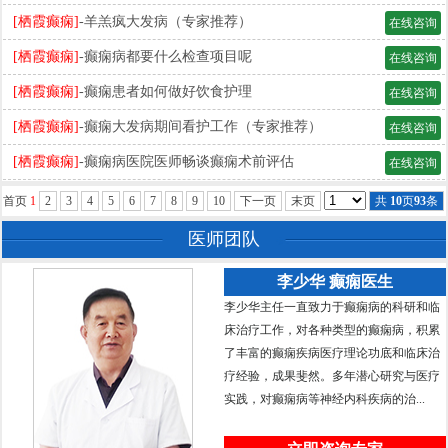
[栖霞癫痫]
-羊羔疯大发病（专家推荐）
在线咨询
[栖霞癫痫]
-癫痫病都要什么检查项目呢
在线咨询
[栖霞癫痫]
-癫痫患者如何做好饮食护理
在线咨询
[栖霞癫痫]
-癫痫大发病期间看护工作（专家推荐）
在线咨询
[栖霞癫痫]
-癫痫病医院医师畅谈癫痫术前评估
在线咨询
首页
1
2
3
4
5
6
7
8
9
10
下一页
末页
共
10
页
93
条
医师团队
李少华 癫痫医生
李少华主任一直致力于癫痫病的科研和临
床治疗工作，对各种类型的癫痫病，积累
了丰富的癫痫疾病医疗理论功底和临床治
疗经验，成果斐然。多年潜心研究与医疗
实践，对癫痫病等神经内科疾病的治...