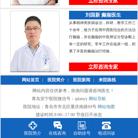
立即咨询专家
刘国新 癫痫医生
从事精神类疾病诊治，科研，教学工作三
十余年，致力于应用中西医结合的方法治
疗癫痫，并在癫痫的中医辨证分型诊断上
有一定的研究。常年工作在临床一线，积
累了丰富的癫痫治疗经验...
立即咨询专家
网站首页
|
医院简介
|
医院新闻
|
来院路线
网站内容仅供参考，疾病问题请咨询医生！
青岛安宁医院微信号：qdanyy
网站导航
医院地址：青岛市市北区重庆南路69号
网站地图
接诊时间:8:00--17:00 节假日不休息
医院简介
在线咨询
自助挂号
电话问诊