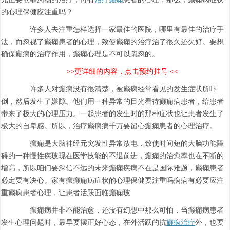
的心理保健应注重吗？
许多人去注重怎样选择一家最佳的医院，哪里有最佳的治疗手
法，而忽视了癫痫患者的心理，致使癫痫的治疗治了很久还欠好。要想
确保癫痫的治疗作用，癫痫心理是不可以疏忽的。
>>更详细的内容，点击预约挂号 <<
许多人对癫痫没有很清楚，被癫痫经常看见的发生症状所吓
倒，然后发生了嫌隙。他们用一种异常的目光看待癫痫病患者，给患者
带来了极大的心理压力。一起患者的发生时的那种症状也让患者发生了
极大的自卑感。所以，治疗癫痫病千万要留心癫痫患者的心理治疗。
癫痫是大脑神经元突发性异常放电，致使时间短的大脑功能障
碍的一种慢性疾玻现在医学技能的不退前进，癫痫的治愈率也在不断的
增高，所以咱们要深信不远的未来癫痫疾病不在是国际难题，癫痫患者
必定要有决心。家有癫癫痫病症状的心理保健要注重吗痫病有必要应注
重癫痫患者心理，让患者活跃面临癫痫玻
癫痫病并非不能治愈，还没有幻想中那么可怕，当癫痫病患者
发生心理问题时，最早要摆正好心态，在外活跃的抗
癫痫治疗
外，也要