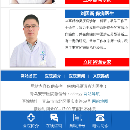
刘国新 癫痫医生
从事精神类疾病诊治，科研，教学工作三
十余年，致力于应用中西医结合的方法治
疗癫痫，并在癫痫的中医辨证分型诊断上
有一定的研究。常年工作在临床一线，积
累了丰富的癫痫治疗经验...
立即咨询专家
网站首页
|
医院简介
|
医院新闻
|
来院路线
网站内容仅供参考，疾病问题请咨询医生！
青岛安宁医院微信号：qdanyy
网站导航
医院地址：青岛市市北区重庆南路69号
网站地图
接诊时间:8:00--17:00 节假日不休息
医院简介
在线咨询
自助挂号
电话问诊