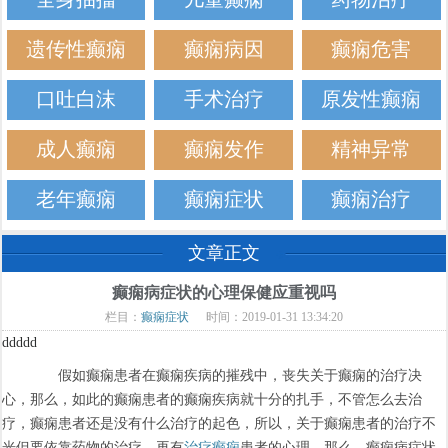
遗传性癫痫
癫痫病因
癫痫危害
口吐白沫
手术治疗
原发性癫痫
成人癫痫
癫痫发作
精神异常
老年癫痫
癫痫症状
癫痫治疗
文章正文
癫痫病症状的心理保健应重视吗
栏目：
癫痫症状
时间：2019-01-31 13:34:20
ddddd
假如癫痫患者在癫痫疾病的摧残中，丧失关于癫痫的治疗决
心，那么，如此的癫痫患者的癫痫疾病就十分的扎手，不管怎么去治
疗，癫痫患者还是没有什么治疗的起色，所以，关于癫痫患者的治疗不
光但要依靠药物的治疗，再有
治疗癫痫
患者的心理，那么，癫痫病症状