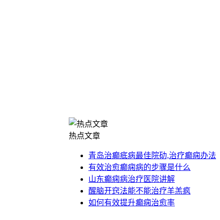
热点文章
青岛治癫疷病最佳院劯,治疗癫痫办法
有效治愈癫痫病的步骤是什么
山东癫痫病治疗医院讲解
醒脑开窍法能不能治疗羊羔疯
如何有效提升癫痫治愈率