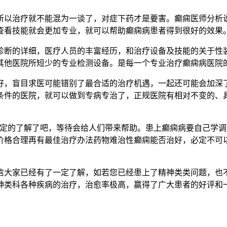
以治疗就不能混为一谈了，对症下药才是要害。癫痫医师分析说
查看技能就会更加专业，就可以帮助癫痫病患者得到很好的效果
断的详细，医疗人员的丰富经历，和治疗设备及技能的关于性装
其他医院所短少的专业检测设备。是每一个专业治疗癫痫病医院
，盲目求医可能错别了最合适的治疗机遇，一起还可能会加深了
条件的医院，就可以做到专病专治了，正规医院有相对不变的、
的了解了吧，等待会给人们带来帮助。患上癫痫病要自己学调
价格合理再有最佳治疗办法药物难治性癫痫能否治好，必定不可
大家已经有了一定了解，如若您已经患上了精神类类问题，也不
神类科各种疾病的治疗，治愈率极高，赢得了广大患者的好评和