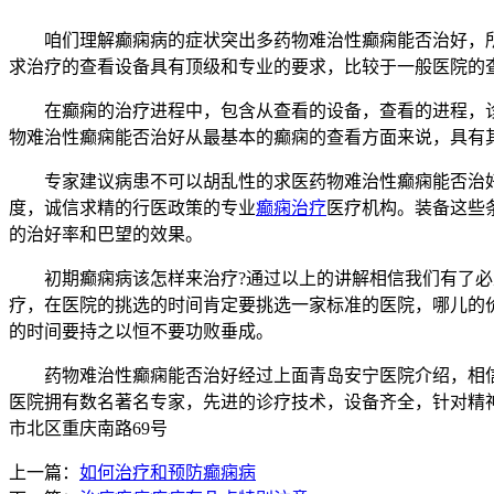
咱们理解癫痫病的症状突出多药物难治性癫痫能否治好，所
求治疗的查看设备具有顶级和专业的要求，比较于一般医院的
在癫痫的治疗进程中，包含从查看的设备，查看的进程，诊
物难治性癫痫能否治好从最基本的癫痫的查看方面来说，具有
专家建议病患不可以胡乱性的求医药物难治性癫痫能否治好
度，诚信求精的行医政策的专业
癫痫治疗
医疗机构。装备这些
的治好率和巴望的效果。
初期癫痫病该怎样来治疗?通过以上的讲解相信我们有了必定
疗，在医院的挑选的时间肯定要挑选一家标准的医院，哪儿的
的时间要持之以恒不要功败垂成。
药物难治性癫痫能否治好经过上面青岛安宁医院介绍，相信
医院拥有数名著名专家，先进的诊疗技术，设备齐全，针对精
市北区重庆南路69号
上一篇：
如何治疗和预防癫痫病